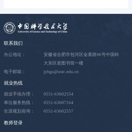
联系我们
办公地址：
安徽省合肥市包河区金寨路96号中国科
大东区老图书馆一楼
电子邮箱：
jybgs@ustc.edu.cn
就业热线
就业手续办理：
0551-63602554
单位服务热线：
0551-63607164
生涯规划咨询：
0551-63602557
教师登录