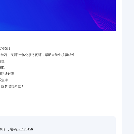
试紧张？
—
学习
—
实训
”
一体化服务闭环，帮助大学生求职成长
定位
技能
求职通过率
试焦虑
，圆梦理想岗位！
00），密码ustc123456