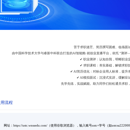
苦于求职迷茫、简历撰写困难、临场面
由中国科学技术大学与睿新中科联合打造的
AI
智能舱·就创业直播平台，依托
“
测评
✔ 职业测评：认知自我，明晰职业
✔ 求职课程：夯实基础，解锁求职
✔ AI简历优化：对标企业用人标准，提升
✔ AI模拟面试：沉浸式实训，缓解应
先学先练，实战赋能。助力同学们轻松通关求职
使用流程
网址：https://ustc.wnssedu.com/（使用谷歌浏览器），输入账号ustc+学号（如ustcsa222000