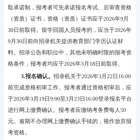
取承诺制，报考者可先承诺报名考试、后审查资格
（资质）证书，资格（资质）证书应于
2026
年
9
月
30
日前取得。留学回国人员报考的，应当于2026年
9
月
30
日前向招录机关提供教育部门学历认证材
料。招录公告和职位中，其他未明确时限的报考资
格条件，报考者均应于
2026
年
3
月
18
日前取得。
3.
报名确认。
招录机关于2026年
3
月
22
日
16:00
前完成资格初审工作。报考者通过资格初审后，应
于
2026
年
3
月
19
日
9:00
至
3
月
23
日
16:00
登录报名平台
进行网上缴费确认。报考者应缴纳考务费每人
50
元。逾期不办理网上缴费确认手续的，视作放弃报
考资格。