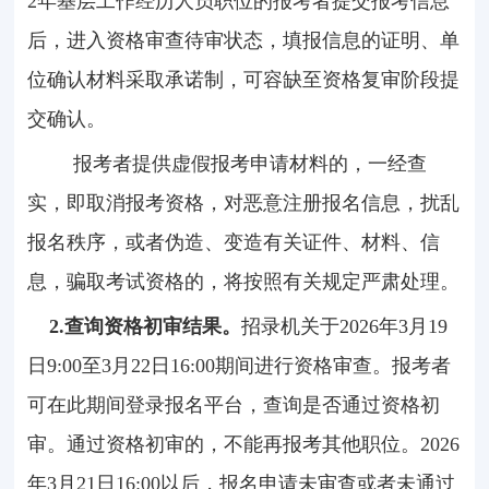
2
年基层工作经历人员职位的报考者提交报考信息
后，进入资格审查待审状态，填报信息的证明、单
位确认材料采取承诺制，可容缺至资格复审阶段提
交确认。
报考者提供虚假报考申请材料的，一经查
实，即取消报考资格，对恶意注册报名信息，扰乱
报名秩序，或者伪造、变造有关证件、材料、信
息，骗取考试资格的，将按照有关规定严肃处理。
2.
查询资格初审结果。
招录机关于
2026
年
3
月
19
日
9:00
至
3
月
22
日
16:00
期间进行资格审查。报考者
可在此期间登录报名平台，查询是否通过资格初
审。通过资格初审的，不能再报考其他职位。
2026
年
3
月
21
日
16:00
以后，报名申请未审查或者未通过