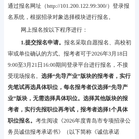
通过报名网址（
http://101.200.122.99:300/
）登录报
名系统，根据招录对象选择模块进行报名。
网上报名按以下程序进行：
1.
提交报名申请。
报名采取自愿报名、高校初
审或单位确认的方式。报考者可于
2026
年
3
月
18
日
9:00
至
3
月
21
日
16:00
期间登录平台进行报名，不接
受现场报名。
选择“先导产业”版块的报考者，实行
先笔试再选具体职位，每名报考者仅选择“先导产
业”版块，无需选择具体职位。选择其他版块的报
考者，实行先报职位再考试，报考者选择
1
个具体
职位报名。
考生阅读《
2026
年度青岛市专项招录公
务员诚信报考承诺书》（以下简称《诚信承诺